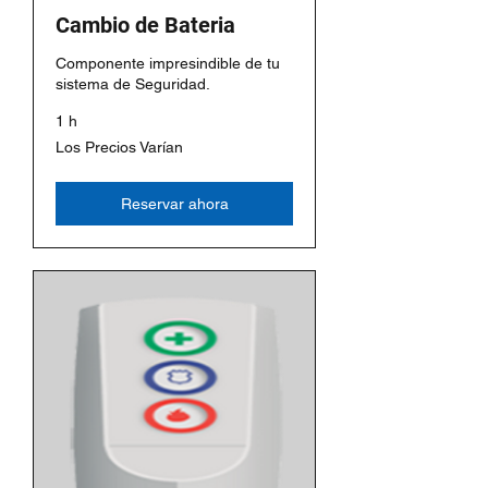
Cambio de Bateria
Componente impresindible de tu
sistema de Seguridad.
1 h
Los
Los Precios Varían
Precios
Varían
Reservar ahora