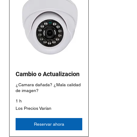
Cambio o Actualizacion
¿Camara dañada? ¿Mala calidad
de imagen?
1 h
Los
Los Precios Varían
Precios
Varían
Reservar ahora