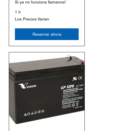
Si ya no funciona llamanos!
1 h
Los
Los Precios Varían
Precios
Varían
Reservar ahora