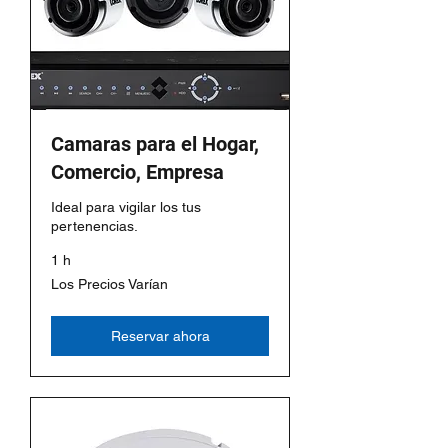
Camaras para el Hogar,
Comercio, Empresa
Ideal para vigilar los tus
pertenencias.
1 h
Los
Los Precios Varían
Precios
Varían
Reservar ahora