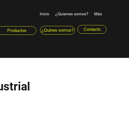
Inicio
¿Quienes somos?
Más
Contacto
¿Quines somos?
Productos
ustrial