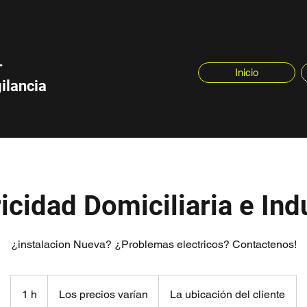
-
Inicio
ilancia
icidad Domiciliaria e Ind
¿instalacion Nueva? ¿Problemas electricos? Contactenos!
Los
precios
1 h
1
Los precios varían
La ubicación del cliente
varían